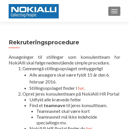
TOGGL
Rekruteringsprocedure
Ansøgninger til stillinger som konsulentteam for
NokiAlli skal følge nedenstående simple procedure.
Gennemgå stillingsopslaget omhyggeligt
Alle ansøgere skal være fyldt 15 år den 6.
februar 2016.
Stillingsopslaget finder I
her
.
Opret jeres konsulentteam på NokiAlli HR Portal
Udfyld alle krævede felter
Find et
teamnavn
til jeres konsultteam.
Teamnavnet skal være kort
Teamnavnet må ikke indeholde
specialtegn mv.
NokiAlli HR Portal finder du
her
.