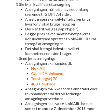
Skriv en kvalificeret ansøgning:
Ansøgningen må højst have et omfang
svarende til 2 DIN A4 sider.
Ansøgningen skal selvfølgelig beskrive
hvorfor vi skal bruge netop jer
Der kan frit vælges papirtype(r).
Begge jeres navne samt navnet på jeres
konsulentteam oprettet i NokiAlli HR skal
fremgå af ansøgningen.
Det skal fremgå indenfor hvilket
kompetenceområde I søger.
Send jeres ansøgning:
Ansøgningen skal sendes til:
NokiAlli
Att: HR Afdelingen
Tønsbergvej 70
4000 Roskilde
Ansøgningen må
ikke
sendes anbefalet eller
rekomanderet da det vil forlænge
ansøgningsproceduren.
Ansøgningen skal være NokiAlli i hænde
senest mandag 7. december 2015 med